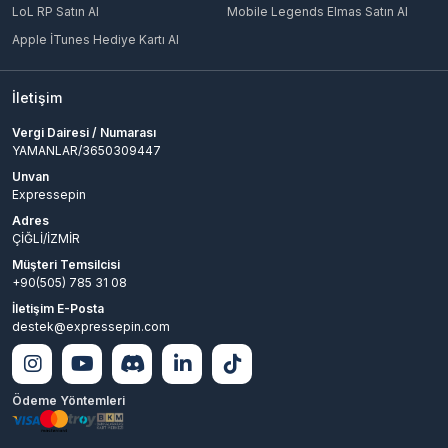
LoL RP Satın Al
Mobile Legends Elmas Satın Al
Apple İTunes Hediye Kartı Al
İletişim
Vergi Dairesi / Numarası
YAMANLAR/3650309447
Unvan
Expressepin
Adres
ÇİĞLİ/İZMİR
Müşteri Temsilcisi
+90(505) 785 31 08
İletişim E-Posta
destek@expressepin.com
Ödeme Yöntemleri