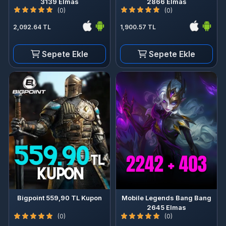
3139 Elmas
2866 Elmas
(0)
(0)
2,092.64 TL
1,900.57 TL
Sepete Ekle
Sepete Ekle
Bigpoint 559,90 TL Kupon
Mobile Legends Bang Bang
2645 Elmas
(0)
(0)