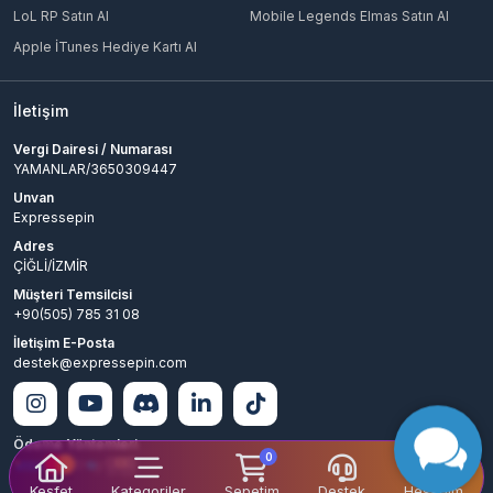
LoL RP Satın Al
Mobile Legends Elmas Satın Al
Apple İTunes Hediye Kartı Al
İletişim
Vergi Dairesi / Numarası
YAMANLAR/3650309447
Unvan
Expressepin
Adres
ÇİĞLİ/İZMİR
Müşteri Temsilcisi
+90(505) 785 31 08
İletişim E-Posta
destek@expressepin.com
Ödeme Yöntemleri
0
Keşfet
Kategoriler
Sepetim
Destek
Hesabım