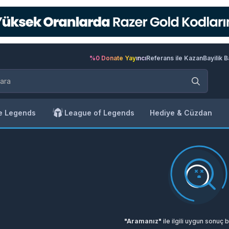
%0 Donate Yayıncı
Referans ile Kazan
Bayilik 
e Legends
League of Legends
Hediye & Cüzdan
"Aramanız"
ile ilgili uygun sonuç 