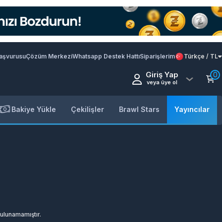
Başvurusu
Çözüm Merkezi
Whatsapp Destek Hattı
Siparişlerim
Türkçe / TL
Giriş Yap
0
veya üye ol
Bakiye Yükle
Çekilişler
Brawl Stars
Yayıncılar
bulunamamıştır.