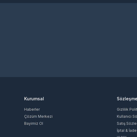
StarMaker Interactive Inc.
Naver Z Corporation
Joyme Technology PTE. LTD.
SGRA Studio
Sosyal Medya
Kurumsal
Sözleşme
Haberler
Gizlilik Poli
Çözüm Merkezi
Kullanıcı S
Bayimiz Ol
Satış Sözl
İptal & İade