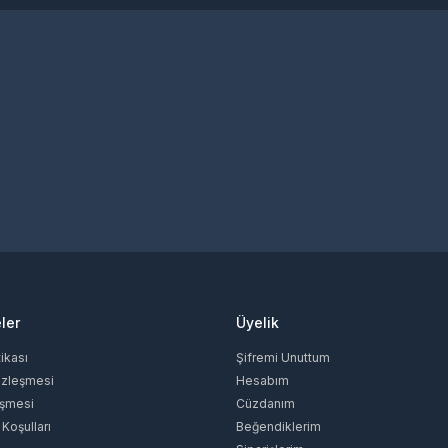
ler
Üyelik
tikası
Şifremi Unuttum
özleşmesi
Hesabım
eşmesi
Cüzdanım
 Koşulları
Beğendiklerim