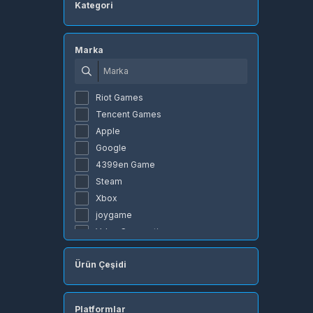
Kategori
Marka
Riot Games
Tencent Games
Apple
Google
4399en Game
Steam
Xbox
joygame
Valve Corporation
Rokogame
Ürün Çeşidi
Lokum Games
Level Infinite
miHoYo
Platformlar