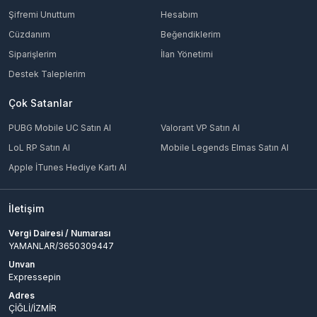
Şifremi Unuttum
Hesabım
Cüzdanım
Beğendiklerim
Siparişlerim
İlan Yönetimi
Destek Taleplerim
Çok Satanlar
PUBG Mobile UC Satın Al
Valorant VP Satın Al
LoL RP Satın Al
Mobile Legends Elmas Satın Al
Apple İTunes Hediye Kartı Al
İletişim
Vergi Dairesi / Numarası
YAMANLAR/3650309447
Unvan
Expressepin
Adres
ÇİĞLİ/İZMİR