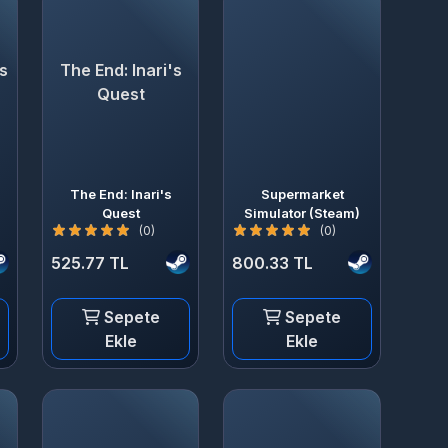
s
The End: Inari's
Quest
The End: Inari's
Supermarket
Quest
Simulator (Steam)
(0)
(0)
525.77 TL
800.33 TL
Sepete
Sepete
Ekle
Ekle