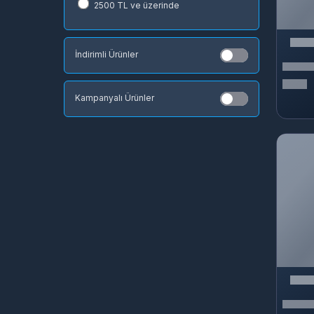
2500 TL ve üzerinde
REXE
StarMaker Interactive Inc.
Naver Z Corporation
İndirimli Ürünler
Joyme Technology PTE. LTD.
SGRA Studio
Kampanyalı Ürünler
Sosyal Medya