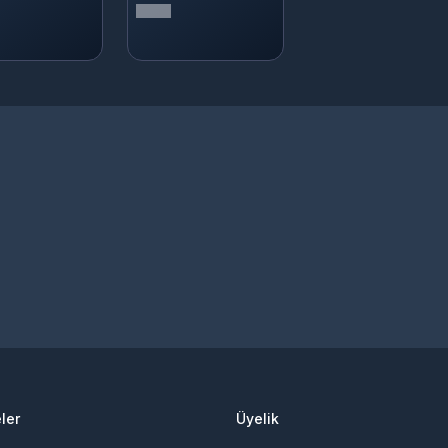
ler
Üyelik