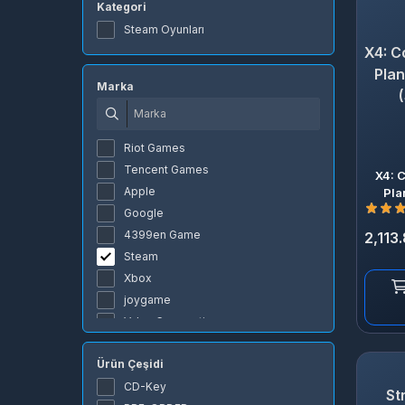
Kategori
Steam Oyunları
X4: C
Plan
Marka
Riot Games
Tencent Games
X4: 
Apple
Pla
Google
4399en Game
2,113
Steam
Xbox
joygame
Valve Corporation
Rokogame
Ürün Çeşidi
miHoYo
Lokum Games
CD-Key
St