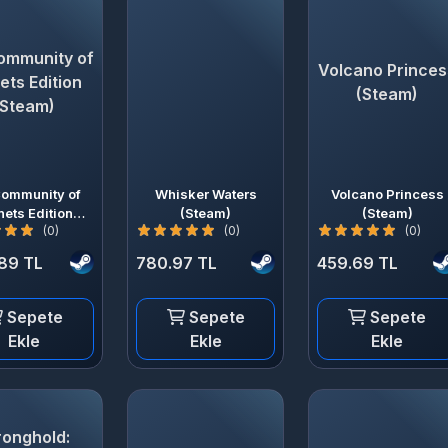
ommunity of
Volcano Princes
ets Edition
(Steam)
(Steam)
Community of
Whisker Waters
Volcano Princess
nets Edition
(Steam)
(Steam)
(0)
(0)
(0)
(Steam)
.89 TL
780.97 TL
459.69 TL
Sepete
Sepete
Sepete
Ekle
Ekle
Ekle
ronghold: