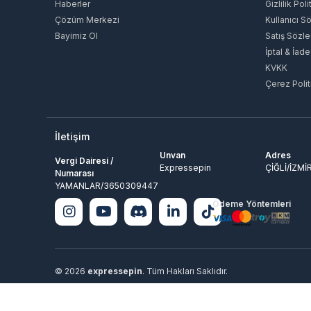
Haberler
Gizlilik Poli
Çözüm Merkezi
Kullanıcı S
Bayimiz Ol
Satış Sözl
İptal & İade
KVKK
Çerez Polit
İletişim
Unvan
Adres
Vergi Dairesi /
Expressepin
ÇİĞLİ/İZMİ
Numarası
YAMANLAR/3650309447
Ödeme Yöntemleri
© 2026
expressepin
. Tüm Hakları Saklıdır.