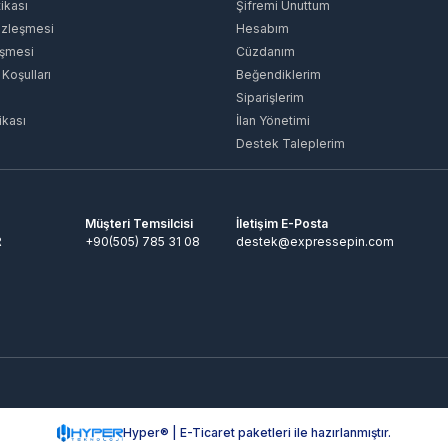
tikası
Şifremi Unuttum
özleşmesi
Hesabım
eşmesi
Cüzdanım
 Koşulları
Beğendiklerim
Siparişlerim
ikası
İlan Yönetimi
Destek Taleplerim
Müşteri Temsilcisi
İletişim E-Posta
R
+90(505) 785 31 08
destek@expressepin.com
Hyper® | E-Ticaret paketleri ile hazırlanmıştır.