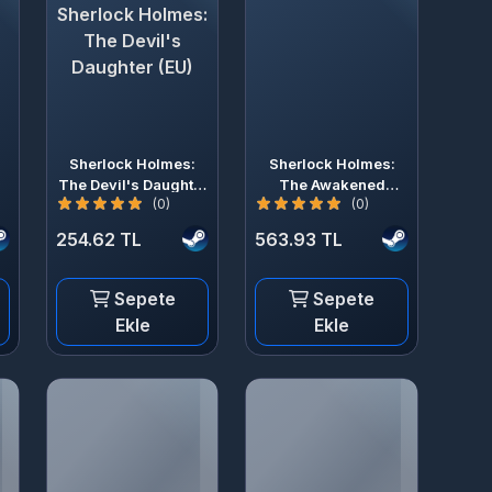
Sherlock Holmes:
The Devil's
Daughter (EU)
Sherlock Holmes:
Sherlock Holmes:
The Devil's Daughter
The Awakened
(0)
(0)
(EU)
(Steam)
254.62 TL
563.93 TL
Sepete
Sepete
Ekle
Ekle