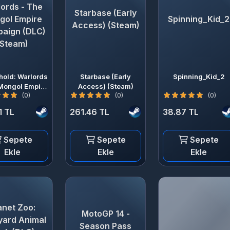
ords - The
Starbase (Early
gol Empire
Spinning_Kid_2
Access) (Steam)
aign (DLC)
(Steam)
hold: Warlords
Starbase (Early
Spinning_Kid_2
Mongol Empire
Access) (Steam)
(0)
(0)
(0)
paign (DLC)
(Steam)
1 TL
261.46 TL
38.87 TL
Sepete
Sepete
Sepete
Ekle
Ekle
Ekle
anet Zoo:
MotoGP 14 -
yard Animal
Season Pass