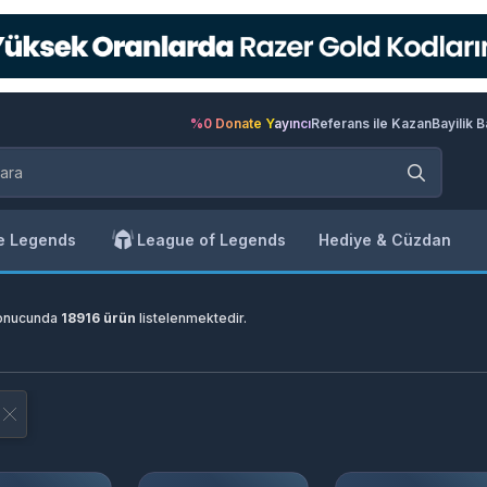
%0 Donate Yayıncı
Referans ile Kazan
Bayilik 
e Legends
League of Legends
Hediye & Cüzdan
onucunda
18916 ürün
listelenmektedir.