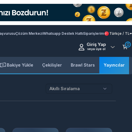
Başvurusu
Çözüm Merkezi
Whatsapp Destek Hattı
Siparişlerim
Türkçe / TL
Giriş Yap
0
veya üye ol
Bakiye Yükle
Çekilişler
Brawl Stars
Yayıncılar