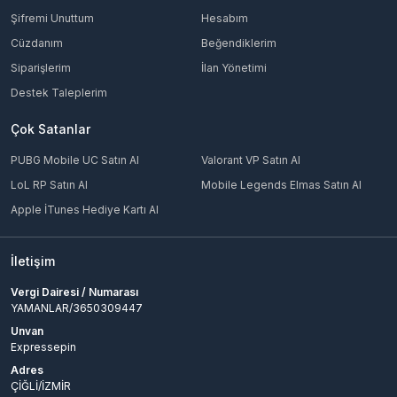
Şifremi Unuttum
Hesabım
Cüzdanım
Beğendiklerim
Siparişlerim
İlan Yönetimi
Destek Taleplerim
Çok Satanlar
PUBG Mobile UC Satın Al
Valorant VP Satın Al
LoL RP Satın Al
Mobile Legends Elmas Satın Al
Apple İTunes Hediye Kartı Al
İletişim
Vergi Dairesi / Numarası
YAMANLAR/3650309447
Unvan
Expressepin
Adres
ÇİĞLİ/İZMİR