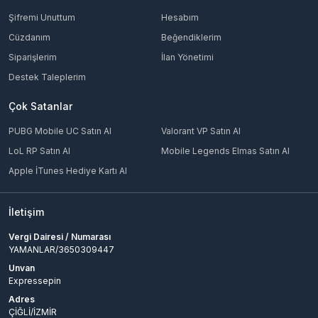
Şifremi Unuttum
Hesabım
Cüzdanım
Beğendiklerim
Siparişlerim
İlan Yönetimi
Destek Taleplerim
Çok Satanlar
PUBG Mobile UC Satın Al
Valorant VP Satın Al
LoL RP Satın Al
Mobile Legends Elmas Satın Al
Apple İTunes Hediye Kartı Al
İletişim
Vergi Dairesi / Numarası
YAMANLAR/3650309447
Unvan
Expressepin
Adres
ÇİĞLİ/İZMİR