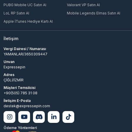
PUBG Mobile UC Satın Al
Valorant VP Satın Al
LoL RP Satın Al
Mobile Legends Elmas Satın Al
Apple İTunes Hediye Kartı Al
İletişim
Vergi Dairesi / Numarası
YAMANLAR/3650309447
Unvan
Expressepin
Adres
ÇİĞLİ/İZMİR
Müşteri Temsilcisi
+90(505) 785 31 08
İletişim E-Posta
destek@expressepin.com
Ödeme Yöntemleri