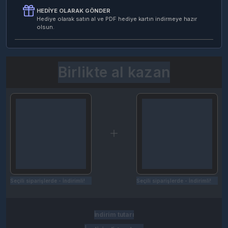
HEDIYE OLARAK GÖNDER
Hediye olarak satın al ve PDF hediye kartın indirmeye hazır
olsun.
Birlikte al kazan
Seçili siparişlerde - İndirimli!
Seçili siparişlerde - İndirimli!
İndirim tutarı