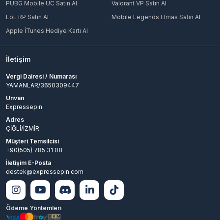
PUBG Mobile UC Satın Al
Valorant VP Satın Al
LoL RP Satın Al
Mobile Legends Elmas Satın Al
Apple İTunes Hediye Kartı Al
İletişim
Vergi Dairesi / Numarası
YAMANLAR/3650309447
Unvan
Expressepin
Adres
ÇİĞLİ/İZMİR
Müşteri Temsilcisi
+90(505) 785 31 08
İletişim E-Posta
destek@expressepin.com
Ödeme Yöntemleri