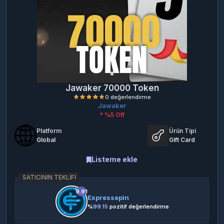
Jawaker 70000 Token
Jawaker
* %5 Off
Platform
Ürün Tipi
Global
Gift Card
Listeme ekle
0 değerlendirme
SATICININ TEKLIFI
9.91
Expressepin
%
99.15
pozitif değerlendirme