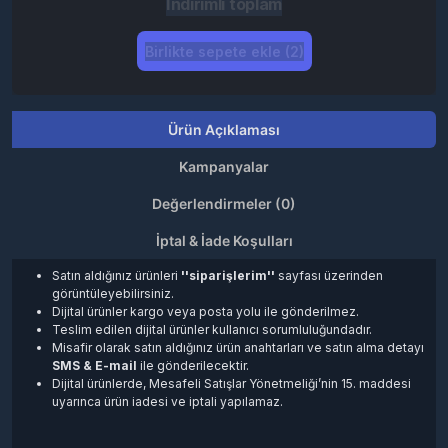
İndirimli toplam
Birlikte sepete ekle (2)
Ürün Açıklaması
Kampanyalar
Değerlendirmeler (0)
İptal & İade Koşulları
Satın aldığınız ürünleri
''siparişlerim''
sayfası üzerinden
görüntüleyebilirsiniz.
Dijital ürünler kargo veya posta yolu ile gönderilmez.
Teslim edilen dijital ürünler kullanıcı sorumluluğundadır.
Misafir olarak satın aldığınız ürün anahtarları ve satın alma detayı
SMS & E-mail
ile gönderilecektir.
Dijital ürünlerde, Mesafeli Satışlar Yönetmeliği’nin 15. maddesi
uyarınca ürün iadesi ve iptali yapılamaz.