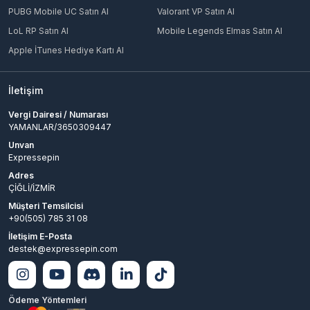
PUBG Mobile UC Satın Al
Valorant VP Satın Al
LoL RP Satın Al
Mobile Legends Elmas Satın Al
Apple İTunes Hediye Kartı Al
İletişim
Vergi Dairesi / Numarası
YAMANLAR/3650309447
Unvan
Expressepin
Adres
ÇİĞLİ/İZMİR
Müşteri Temsilcisi
+90(505) 785 31 08
İletişim E-Posta
destek@expressepin.com
Ödeme Yöntemleri