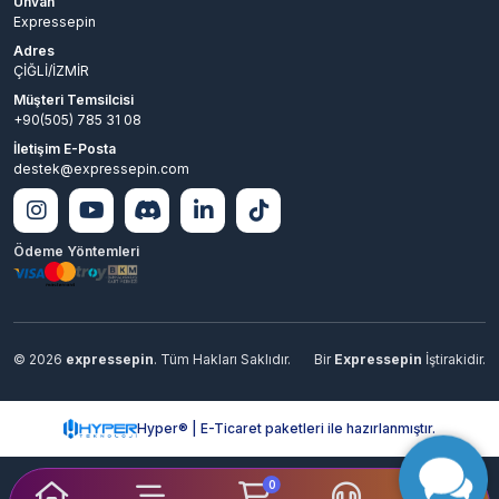
Unvan
Expressepin
Adres
ÇİĞLİ/İZMİR
Müşteri Temsilcisi
+90(505) 785 31 08
İletişim E-Posta
destek@expressepin.com
Ödeme Yöntemleri
© 2026
expressepin
. Tüm Hakları Saklıdır.
Bir
Expressepin
İştirakidir.
Hyper® | E-Ticaret paketleri ile hazırlanmıştır.
0