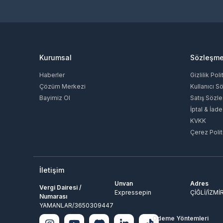
Kurumsal
Sözleşme
Haberler
Gizlilik Poli
Çözüm Merkezi
Kullanıcı S
Bayimiz Ol
Satış Sözl
İptal & İade
KVKK
Çerez Polit
İletişim
Unvan
Adres
Vergi Dairesi /
Expressepin
ÇİĞLİ/İZMİ
Numarası
YAMANLAR/3650309447
Ödeme Yöntemleri