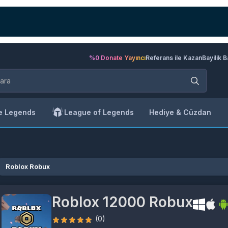
%0 Donate Yayıncı
Referans ile Kazan
Bayilik 
e Legends
League of Legends
Hediye & Cüzdan
Roblox Robux
Roblox 12000 Robux
(0)