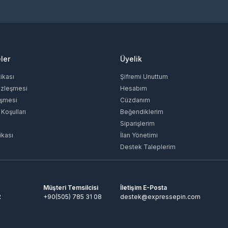
ler
Üyelik
tikası
Şifremi Unuttum
özleşmesi
Hesabım
eşmesi
Cüzdanım
 Koşulları
Beğendiklerim
Siparişlerim
ikası
İlan Yönetimi
Destek Taleplerim
Müşteri Temsilcisi
İletişim E-Posta
R
+90(505) 785 31 08
destek@expressepin.com