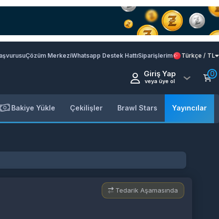
Başvurusu
Çözüm Merkezi
Whatsapp Destek Hattı
Siparişlerim
Türkçe / TL
Giriş Yap
0
veya üye ol
Bakiye Yükle
Çekilişler
Brawl Stars
Yayıncılar
Tedarik Aşamasında