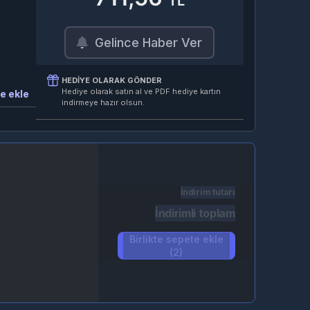
TL
Gelince Haber Ver
HEDIYE OLARAK GÖNDER
Hediye olarak satın al ve PDF hediye kartın
e ekle
indirmeye hazır olsun.
İndirim tutarı
İndirimli toplam
Birlikte sepete ekle
(2)