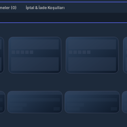
Değerlendirmeler (0)
İptal & İade Koşulları