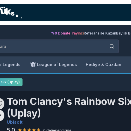
%0 Donate Yayıncı
Referans ile Kazan
Bayilik 
e Legends
League of Legends
Hediye & Cüzdan
Six (Uplay)
Tom Clancy's Rainbow Si
(Uplay)
Ubisoft
5.0
0 değerlendirme