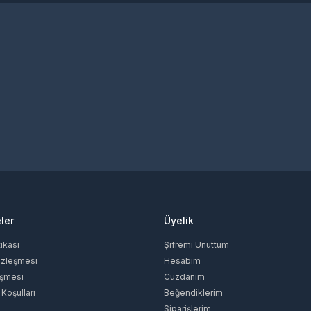
ler
Üyelik
tikası
Şifremi Unuttum
özleşmesi
Hesabım
eşmesi
Cüzdanım
 Koşulları
Beğendiklerim
Siparişlerim