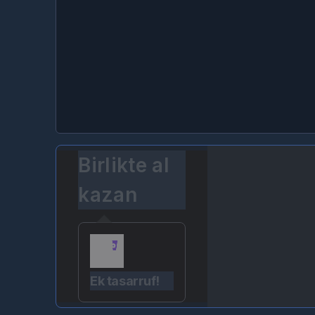
Birlikte al
kazan
Ek tasarruf!