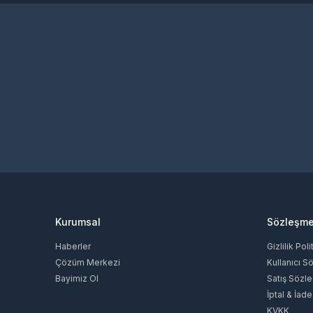
Kurumsal
Sözleşme
Haberler
Gizlilik Poli
Çözüm Merkezi
Kullanıcı S
Bayimiz Ol
Satış Sözl
İptal & İade
KVKK