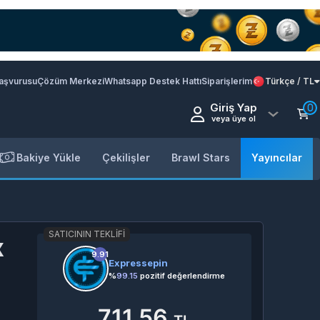
Başvurusu
Çözüm Merkezi
Whatsapp Destek Hattı
Siparişlerim
Türkçe / TL
Giriş Yap
0
veya üye ol
Bakiye Yükle
Çekilişler
Brawl Stars
Yayıncılar
SATICININ TEKLIFI
x
9.91
Expressepin
%
99.15
pozitif değerlendirme
711,56