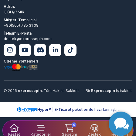
Adres
ÇİĞLİ/İZMİR
Müşteri Temsilcisi
+90(505) 785 31 08
İletişim E-Posta
destek@expressepin.com
Ödeme Yöntemleri
© 2026
expressepin
. Tüm Hakları Saklıdır.
Bir
Expressepin
İştirakidir.
Hyper® | E-Ticaret paketleri ile hazırlanmıştır.
0
Keşfet
Kategoriler
Sepetim
Destek
Hesabım