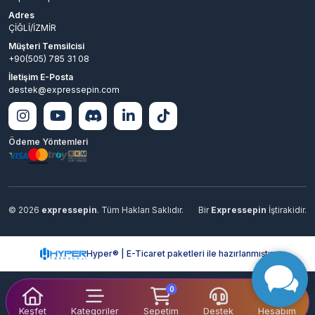
Adres
ÇİĞLİ/İZMİR
Müşteri Temsilcisi
+90(505) 785 31 08
İletişim E-Posta
destek@expressepin.com
Ödeme Yöntemleri
© 2026
expressepin
. Tüm Hakları Saklıdır.
Bir
Expressepin
İştirakidir.
Hyper® | E-Ticaret paketleri ile hazırlanmıştır.
0
Keşfet
Kategoriler
Sepetim
Destek
Hesabım